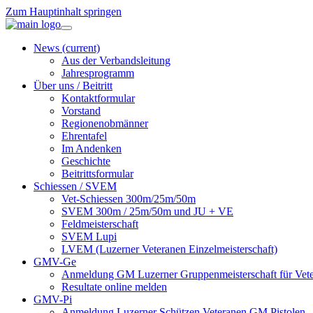
Zum Hauptinhalt springen
News
(current)
Aus der Verbandsleitung
Jahresprogramm
Über uns / Beitritt
Kontaktformular
Vorstand
Regionenobmänner
Ehrentafel
Im Andenken
Geschichte
Beitrittsformular
Schiessen / SVEM
Vet-Schiessen 300m/25m/50m
SVEM 300m / 25m/50m und JU + VE
Feldmeisterschaft
SVEM Lupi
LVEM (Luzerner Veteranen Einzelmeisterschaft)
GMV-Ge
Anmeldung GM Luzerner Gruppenmeisterschaft für Vet
Resultate online melden
GMV-Pi
Anmeldung Luzerner Schützen Veteranen GM Pistolen