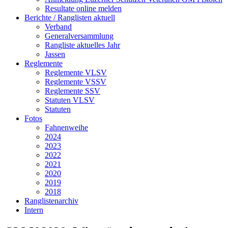
Resultate online melden
Berichte / Ranglisten aktuell
Verband
Generalversammlung
Rangliste aktuelles Jahr
Jassen
Reglemente
Reglemente VLSV
Reglemente VSSV
Reglemente SSV
Statuten VLSV
Statuten
Fotos
Fahnenweihe
2024
2023
2022
2021
2020
2019
2018
Ranglistenarchiv
Intern