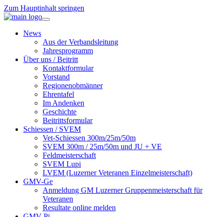
Zum Hauptinhalt springen
News
Aus der Verbandsleitung
Jahresprogramm
Über uns / Beitritt
Kontaktformular
Vorstand
Regionenobmänner
Ehrentafel
Im Andenken
Geschichte
Beitrittsformular
Schiessen / SVEM
Vet-Schiessen 300m/25m/50m
SVEM 300m / 25m/50m und JU + VE
Feldmeisterschaft
SVEM Lupi
LVEM (Luzerner Veteranen Einzelmeisterschaft)
GMV-Ge
Anmeldung GM Luzerner Gruppenmeisterschaft für
Veteranen
Resultate online melden
GMV-Pi