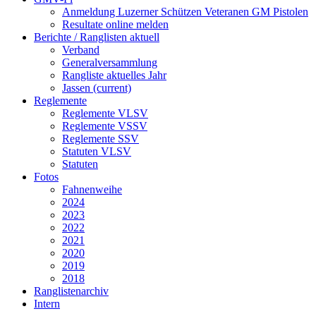
Anmeldung Luzerner Schützen Veteranen GM Pistolen
Resultate online melden
Berichte / Ranglisten aktuell
Verband
Generalversammlung
Rangliste aktuelles Jahr
Jassen
(current)
Reglemente
Reglemente VLSV
Reglemente VSSV
Reglemente SSV
Statuten VLSV
Statuten
Fotos
Fahnenweihe
2024
2023
2022
2021
2020
2019
2018
Ranglistenarchiv
Intern