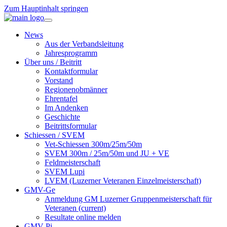
Zum Hauptinhalt springen
News
Aus der Verbandsleitung
Jahresprogramm
Über uns / Beitritt
Kontaktformular
Vorstand
Regionenobmänner
Ehrentafel
Im Andenken
Geschichte
Beitrittsformular
Schiessen / SVEM
Vet-Schiessen 300m/25m/50m
SVEM 300m / 25m/50m und JU + VE
Feldmeisterschaft
SVEM Lupi
LVEM (Luzerner Veteranen Einzelmeisterschaft)
GMV-Ge
Anmeldung GM Luzerner Gruppenmeisterschaft für
Veteranen
(current)
Resultate online melden
GMV-Pi