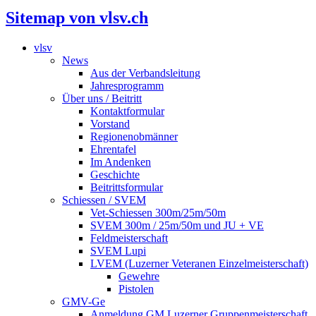
Sitemap von vlsv.ch
vlsv
News
Aus der Verbandsleitung
Jahresprogramm
Über uns / Beitritt
Kontaktformular
Vorstand
Regionenobmänner
Ehrentafel
Im Andenken
Geschichte
Beitrittsformular
Schiessen / SVEM
Vet-Schiessen 300m/25m/50m
SVEM 300m / 25m/50m und JU + VE
Feldmeisterschaft
SVEM Lupi
LVEM (Luzerner Veteranen Einzelmeisterschaft)
Gewehre
Pistolen
GMV-Ge
Anmeldung GM Luzerner Gruppenmeisterschaft