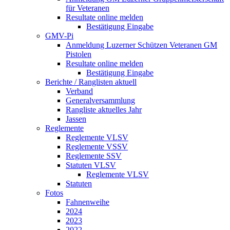
für Veteranen
Resultate online melden
Bestätigung Eingabe
GMV-Pi
Anmeldung Luzerner Schützen Veteranen GM
Pistolen
Resultate online melden
Bestätigung Eingabe
Berichte / Ranglisten aktuell
Verband
Generalversammlung
Rangliste aktuelles Jahr
Jassen
Reglemente
Reglemente VLSV
Reglemente VSSV
Reglemente SSV
Statuten VLSV
Reglemente VLSV
Statuten
Fotos
Fahnenweihe
2024
2023
2022