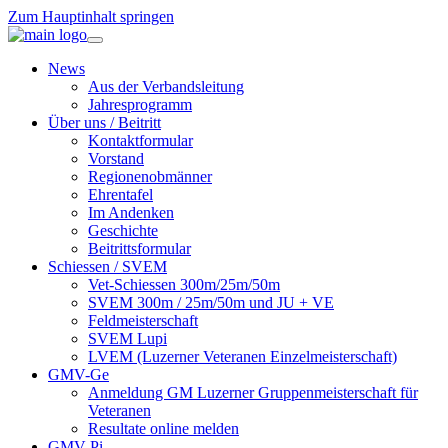
Zum Hauptinhalt springen
News
Aus der Verbandsleitung
Jahresprogramm
Über uns / Beitritt
Kontaktformular
Vorstand
Regionenobmänner
Ehrentafel
Im Andenken
Geschichte
Beitrittsformular
Schiessen / SVEM
Vet-Schiessen 300m/25m/50m
SVEM 300m / 25m/50m und JU + VE
Feldmeisterschaft
SVEM Lupi
LVEM (Luzerner Veteranen Einzelmeisterschaft)
GMV-Ge
Anmeldung GM Luzerner Gruppenmeisterschaft für
Veteranen
Resultate online melden
GMV-Pi