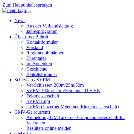
Zum Hauptinhalt springen
News
Aus der Verbandsleitung
Jahresprogramm
Über uns / Beitritt
Kontaktformular
Vorstand
Regionenobmänner
Ehrentafel
Im Andenken
Geschichte
Beitrittsformular
Schiessen / SVEM
Vet-Schiessen 300m/25m/50m
SVEM 300m / 25m/50m und JU + VE
Feldmeisterschaft
SVEM Lupi
LVEM (Luzerner Veteranen Einzelmeisterschaft)
GMV-Ge
(current)
Anmeldung GM Luzerner Gruppenmeisterschaft für
Veteranen
Resultate online melden
GMV-Pi